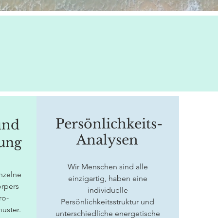
Persönlichkeits-
und
Analysen
sung
Wir Menschen sind alle
nzelne
einzigartig, haben eine
örpers
individuelle
ro-
Persönlichkeitsstruktur und
uster.
unterschiedliche energetische