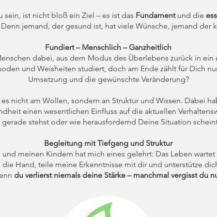
ein, ist nicht bloß ein Ziel – es ist das
Fundament
und die
ess
Denn jemand, der gesund ist, hat viele Wünsche, jemand der kra
Fundiert – Menschlich – Ganzheitlich
 Menschen dabei, aus dem Modus des Überlebens zurück in ein er
den und Weisheiten studiert, doch am Ende zählt für Dich nur
Umsetzung und die gewünschte Veränderung?
es nicht am Wollen, sondern an Struktur und Wissen. Dabei h
dheit einen wesentlichen Einfluss auf die aktuellen Verhalte
 gerade stehst oder wie herausfordernd Deine Situation schein
Begleitung mit Tiefgang und Struktur
e und meinen Kindern hat mich eines gelehrt: Das Leben wartet 
 die Hand, teile meine Erkenntnisse mit dir und unterstütze dic
Denn
du verlierst niemals deine Stärke – manchmal vergisst du nur