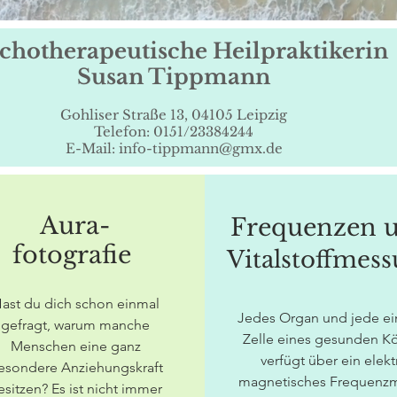
chotherapeutische Heilpraktikerin
Susan Tippmann
Gohliser Straße 13, 04105 Leipzig
Telefon: 0151/23384244
E-Mail: info-tippmann@gmx.de
Aura-
Frequenzen 
fotografie
Vitalstoffmes
ast du dich schon einmal
Jedes Organ und jede ei
gefragt, warum manche
Zelle eines gesunden K
Menschen eine ganz
verfügt über ein elekt
esondere Anziehungskraft
magnetisches Frequenzm
esitzen? Es ist nicht immer