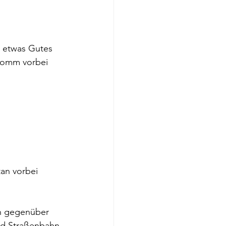
h etwas Gutes 
Komm vorbei 
an vorbei 
ch gegenüber 
nd Straßenbahn 