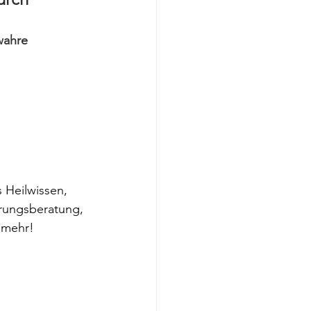
wahre 
 Heilwissen, 
rungsberatung, 
 mehr!