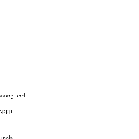
annung und 
ABEI!
urch 