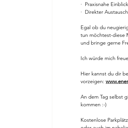
·  Praxisnahe Einblic
·  Direkter Austausc
Egal ob du neugierig
tun möchtest-diese 
und bringe gerne Fr
Ich würde mich freu
Hier kannst du dir b
vorzeigen: 
www.ener
An dem Tag selbst gi
kommen :-)
Kostenlose Parkplät
oder auch im nahel